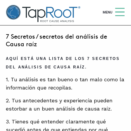
TapRooT® Root Cause Analysis
OPEN
MENU
JANUARY 7, 2011 | MARK PARADIES
7 Secretos / secretos del análisis de
Search
SEARCH THE SITE
Causa raíz
WHY TAPROOT®
AQUÍ ESTÁ UNA LISTA DE LOS 7 SECRETOS
DEL ANÁLISIS DE CAUSA RAÍZ.
SOLUTIONS
1. Tu análisis es tan bueno o tan malo como la
COURSES
información que recopilas.
SOFTWARE
2. Tus antecedentes y experiencia pueden
EQUIFACTOR®
estorbar a un buen análisis de causa raíz.
BLOG
3. Tienes qué entender claramente qué
sucedió antes de que entiendas por qué
SUMMIT